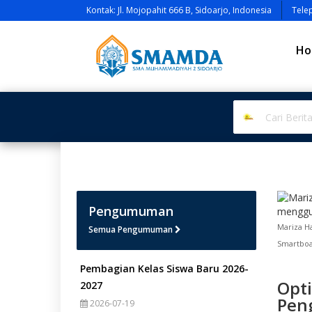
Kontak: Jl. Mojopahit 666 B, Sidoarjo, Indonesia
Tele
Ho
Pengumuman
Mariza H
Semua Pengumuman
Smartboa
Pembagian Kelas Siswa Baru 2026-
Opti
2027
Pen
2026-07-19