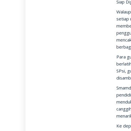
Siap D
Walaup
setiap
member
penggun
mencak
berbag
Para gu
berlati
SPsi, g
disambu
Smamda
pendid
menduku
canggih
menarik
Ke dep