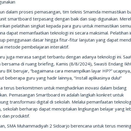
igunakan
un dalam proses pemasangan, tim teknis Smamda memastikan 
 unit smartboard terpasang dengan baik dan siap digunakan. Mere
ikan pelatihan singkat kepada para guru untuk memastikan sem
a dapat memanfaatkan teknologi ini secara maksimal. Pelatihan i
up penggunaan dasar hingga fitur-fitur lanjutan yang dapat men
ai metode pembelajaran interaktif.
ru juga merasa sangat terbantu dengan adanya teknologi ini. Saa
h bersama di ruang briefing, Kamis (8/8/2024), Swasti Endang Ikht
uru BK berujar, “bagaimana cara menampilkan layar HP?” ucapnya, 
t beberapa guru yang hadir lainnya, “Install aplikasinya dulu!”
 terus berkomitmen untuk menghadirkan inovasi dalam bidang
ikan. Pemasangan Smartboard ini adalah langkah konkret untuk
ng transformasi digital di sekolah. Melalui pemanfaatan teknolog
, sekolah berharap dapat menciptakan lingkungan belajar yang le
 dan produktif.
an, SMA Muhammadiyah 2 Sidoarjo berencana untuk terus menin