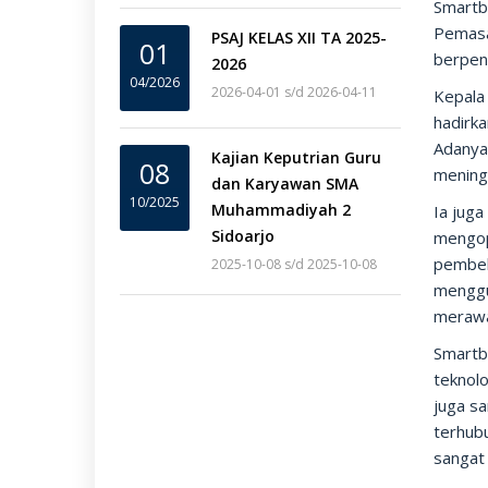
Smartb
Pemasa
PSAJ KELAS XII TA 2025-
01
berpeng
2026
04/2026
2026-04-01 s/d 2026-04-11
Kepala 
hadirk
Adanya
Kajian Keputrian Guru
08
meningk
dan Karyawan SMA
10/2025
Muhammadiyah 2
Ia jug
Sidoarjo
mengop
pembel
2025-10-08 s/d 2025-10-08
menggu
merawa
Smartb
teknolo
juga sa
terhub
sangat 