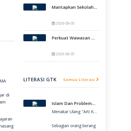
Mantapkan Sekolah Model, SMAMDA Sidoarjo Perkuat Pembelajaran Mendalam Dan KKA
2026-08-05
Perkuat Wawasan Global, SMAMDA Sidoarjo Gelar International Talk Show Bersama Mahasiswa Turki
SMAMDA.SCH.ID – SMA Muhammadiyah 2 

SMAMDA.SCH.ID – SMA Muhammadiyah 2 
2026-08-05
LITERASI GTK
Semua Literasi
SMA
ar di
jam
Islam Dan Problematika Para Pemuda
Menakar Ulang "Arti Kebebasan": Refleksi 
ajaran
emasang
Sebagian orang berang