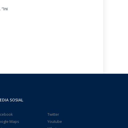
“Ini
EDIA SOSIAL
acebook
Twitter
oogle Maps
Youtube