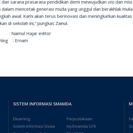
as dan sarana prasarana pendidikan demi mewujudkan visi dan misi
 dalam mencetak generasi muda yang unggul dan berakhlak mulia. 
ngkah awal. Kami akan terus berinovasi dan meningkatkan kualitas
kan di sekolah ini,” pungkas Zainul.
s : Naimul Hajar editor
ting : Ernam
SISTEM INFORMASI SMAMDA
M
Elearning
Perpustakaan
F
Sistem Informasi Siswa
mySmamda GTK
G