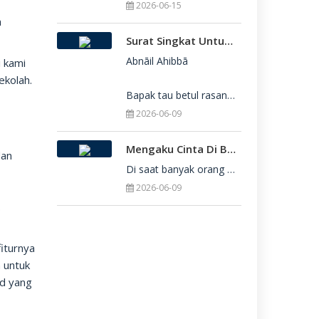
2026-06-15
h
Surat Singkat Untukmu Yang Belum Juga Diterima Di Perguruan Tinggi
Abnāil Ahibbā

i kami
ekolah.
Bapak tau betul rasanya berat sekali ketika dirimu belum juga diterima di Perguru
2026-06-09
Mengaku Cinta Di Balik Keterbatasan: Seni Menerima Diri Di Hadapan Ilahi
dan
Di saat banyak orang yang serba menuntut kesempurnaan, kita sering kali terjebak dalam rasa bersalah
2026-06-09
.
fiturnya
n untuk
id yang