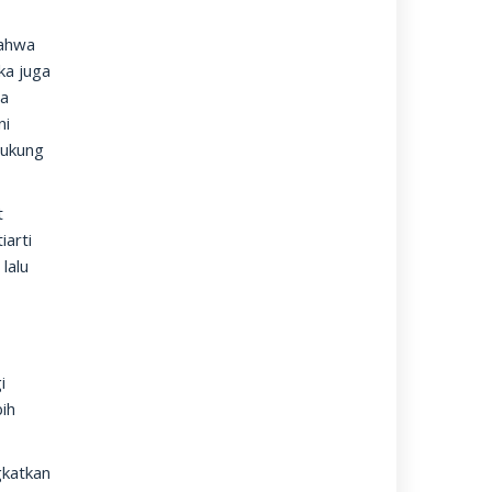
bahwa
ka juga
ua
ni
dukung
t
iarti
lalu
i
bih
gkatkan