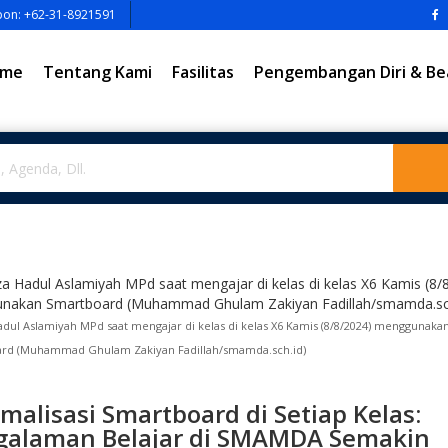
pon: +62-31-8921591
me
Tentang Kami
Fasilitas
Pengembangan Diri & Be
adul Aslamiyah MPd saat mengajar di kelas di kelas X6 Kamis (8/8/2024) menggunaka
rd (Muhammad Ghulam Zakiyan Fadillah/smamda.sch.id)
malisasi Smartboard di Setiap Kelas:
galaman Belajar di SMAMDA Semakin