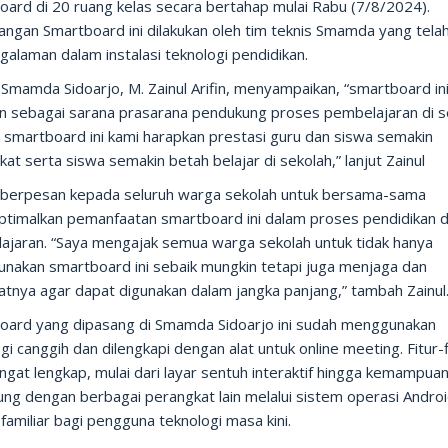
oard di 20 ruang kelas secara bertahap mulai Rabu (7/8/2024).
ngan Smartboard ini dilakukan oleh tim teknis Smamda yang tela
alaman dalam instalasi teknologi pendidikan.
Smamda Sidoarjo, M. Zainul Arifin, menyampaikan, “smartboard in
an sebagai sarana prasarana pendukung proses pembelajaran di s
 smartboard ini kami harapkan prestasi guru dan siswa semakin
at serta siswa semakin betah belajar di sekolah,” lanjut Zainul
a berpesan kepada seluruh warga sekolah untuk bersama-sama
timalkan pemanfaatan smartboard ini dalam proses pendidikan 
ajaran. “Saya mengajak semua warga sekolah untuk tidak hanya
nakan smartboard ini sebaik mungkin tetapi juga menjaga dan
tnya agar dapat digunakan dalam jangka panjang,” tambah Zainul
oard yang dipasang di Smamda Sidoarjo ini sudah menggunakan
gi canggih dan dilengkapi dengan alat untuk online meeting. Fitur-
ngat lengkap, mulai dari layar sentuh interaktif hingga kemampua
ung dengan berbagai perangkat lain melalui sistem operasi Andro
familiar bagi pengguna teknologi masa kini.