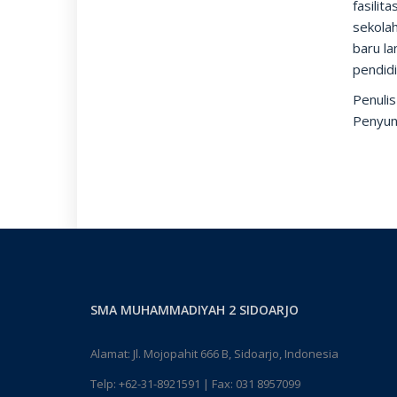
fasilit
sekolah
baru la
pendidi
Penuli
Penyun
SMA MUHAMMADIYAH 2 SIDOARJO
Alamat: Jl. Mojopahit 666 B, Sidoarjo, Indonesia
Telp:
+62-31-8921591
| Fax: 031 8957099