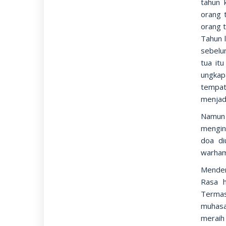
tahun 
orang 
orang t
Tahun 
sebelu
tua it
ungkap
tempat
menjadi
Namun p
mengin
doa di
warham
Menden
Rasa h
Termas
muhasa
merai