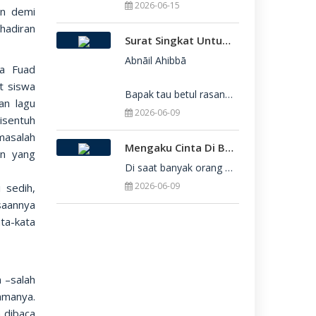
2026-06-15
in demi
hadiran
Surat Singkat Untukmu Yang Belum Juga Diterima Di Perguruan Tinggi
Abnāil Ahibbā

ma Fuad
t siswa
Bapak tau betul rasanya berat sekali ketika dirimu belum juga diterima di Perguru
an lagu
2026-06-09
sentuh
masalah
Mengaku Cinta Di Balik Keterbatasan: Seni Menerima Diri Di Hadapan Ilahi
an yang
Di saat banyak orang yang serba menuntut kesempurnaan, kita sering kali terjebak dalam rasa bersalah
2026-06-09
 sedih,
saannya
ta-kata
 –salah
amanya.
 dibaca