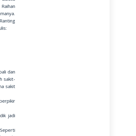
 Raihan
amanya.
Ranting
ulis:
ali dan
h sakit-
ma sakit
erpikir
ik jadi
Seperti