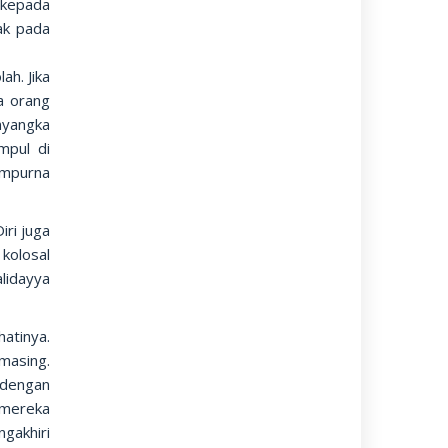
 kepada
ak pada
h. Jika
a orang
nyangka
mpul di
empurna
iri juga
kolosal
lidayya
atinya.
masing.
 dengan
 mereka
akhiri