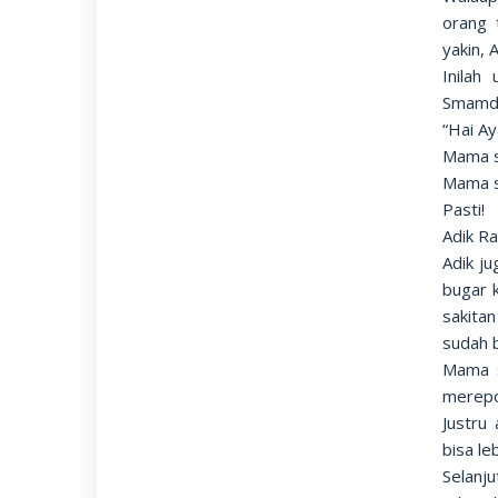
orang 
yakin,
Inilah
Smamda
“Hai A
Mama s
Mama s
Pasti!
Adik Ra
Adik j
bugar k
sakitan
sudah 
Mama s
merepo
Justru
bisa le
Selanj