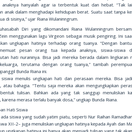
 anaknya hanyalah agar ia terbentuk kuat dan hebat. “Tak la
an anak dalam menghadapi kehidupan berat. Suatu saat tanpa ke
ua di sisinya,” ujar Riana Wulaninngrum.
hasabah Diri yang dikomandani Riana Wulanningrum bersa
 Zein menggunakan lagu Virgeon sebagai musik pengiring. Ini saa
skan ungkapan hatinya terhadap orang tuanya. “Dengan bantu
memuat pesan orang tua kepada anaknya, siswa-siswa di
utan hati nuraninya. Bisa jadi mereka berada dalam lingkaran 
keluarga, terutama dengan orang tuanya,” tambah perempu
ipanggil Bunda Riana ini.
siswa menulis ungkapan hati dan perasaan mereka. Bisa jadi
, atau bahagia. “Tentu saja mereka akan mengungkapkan pera
bentuk tulisan. Bahkan ada yang tak sanggup menuliskan ka
, karena merasa terlalu banyak dosa,” ungkap Bunda Riana.
an Hati Siswa
ada siswa yang sudah yatim piatu, seperti Nur Raihan Ramadhan
iswa XII-2– juga menuliskan ungkapan hatinya kepada Ayah dan M
un ungkapan hatinya ini hanya akan menjadi tulisan yang tak akan