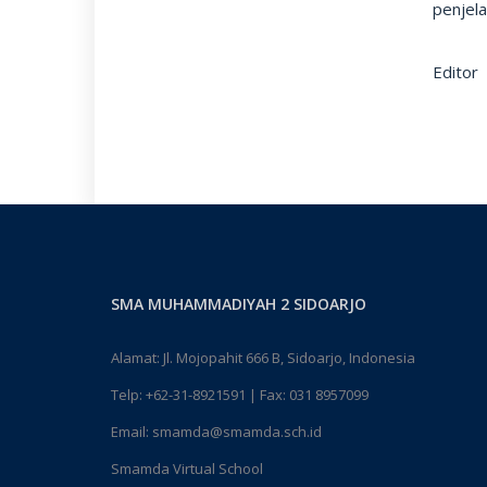
penjel
Editor
SMA MUHAMMADIYAH 2 SIDOARJO
Alamat: Jl. Mojopahit 666 B, Sidoarjo, Indonesia
Telp:
+62-31-8921591
| Fax: 031 8957099
Email:
smamda@smamda.sch.id
Smamda Virtual School