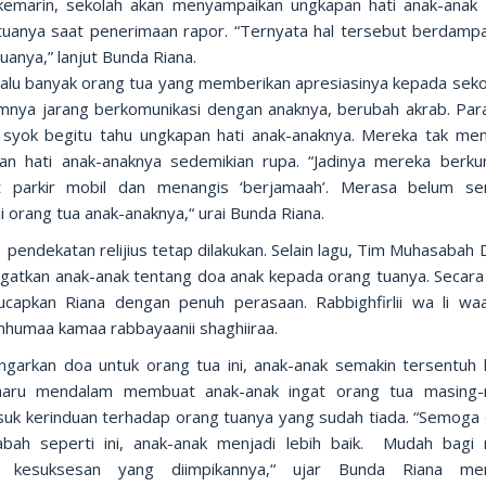
kemarin, sekolah akan menyampaikan ungkapan hati anak-anak
tuanya saat penerimaan rapor. “Ternyata hal tersebut berdamp
uanya,” lanjut Bunda Riana.
lalu banyak orang tua yang memberikan apresiasinya kepada sekola
mnya jarang berkomunikasi dengan anaknya, berubah akrab. Par
u syok begitu tahu ungkapan hati anak-anaknya. Mereka tak me
an hati anak-anaknya sedemikian rupa. “Jadinya mereka berku
 parkir mobil dan menangis ‘berjamaah’. Merasa belum s
 orang tua anak-anaknya,“ urai Bunda Riana.
endekatan relijius tetap dilakukan. Selain lagu, Tim Muhasabah D
gatkan anak-anak tentang doa anak kepada orang tuanya. Secara 
ucapkan Riana dengan penuh perasaan. Rabbighfirlii wa li waa
humaa kamaa rabbayaanii shaghiiraa.
garkan doa untuk orang tua ini, anak-anak semakin tersentuh h
aru mendalam membuat anak-anak ingat orang tua masing-
uk kerinduan terhadap orang tuanya yang sudah tiada. “Semoga
bah seperti ini, anak-anak menjadi lebih baik. Mudah bagi
h kesuksesan yang diimpikannya,“ ujar Bunda Riana meng