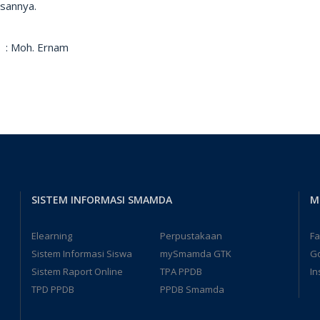
asannya.
 : Moh. Ernam
SISTEM INFORMASI SMAMDA
M
Elearning
Perpustakaan
F
Sistem Informasi Siswa
mySmamda GTK
G
Sistem Raport Online
TPA PPDB
In
TPD PPDB
PPDB Smamda