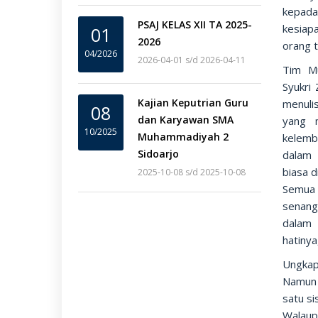
kepada
PSAJ KELAS XII TA 2025-
kesiap
01
2026
orang t
04/2026
2026-04-01 s/d 2026-04-11
Tim Mu
Syukri
Kajian Keputrian Guru
menuli
08
dan Karyawan SMA
yang 
10/2025
Muhammadiyah 2
kelemb
Sidoarjo
dalam 
biasa d
2025-10-08 s/d 2025-10-08
Semua 
senang
dalam 
hatinya
Ungkap
Namun 
satu s
Walaup