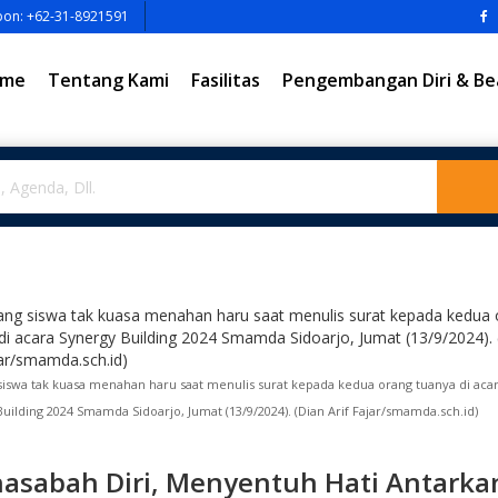
pon: +62-31-8921591
me
Tentang Kami
Fasilitas
Pengembangan Diri & Be
siswa tak kuasa menahan haru saat menulis surat kepada kedua orang tuanya di aca
uilding 2024 Smamda Sidoarjo, Jumat (13/9/2024). (Dian Arif Fajar/smamda.sch.id)
asabah Diri, Menyentuh Hati Antarka