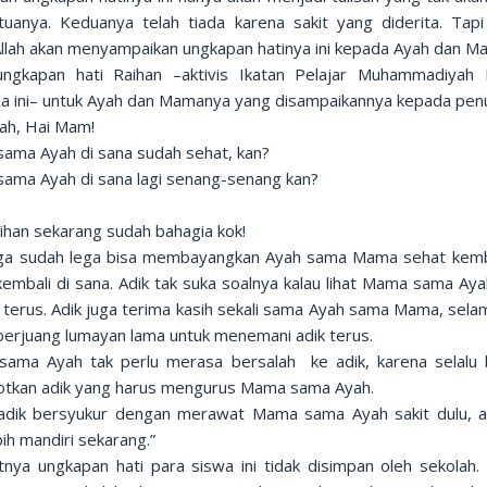
tuanya. Keduanya telah tiada karena sakit yang diderita. Tapi
 Allah akan menyampaikan ungkapan hatinya ini kepada Ayah dan M
 ungkapan hati Raihan –aktivis Ikatan Pelajar Muhammadiyah 
 ini– untuk Ayah dan Mamanya yang disampaikannya kepada pen
yah, Hai Mam!
ama Ayah di sana sudah sehat, kan?
ama Ayah di sana lagi senang-senang kan?
ihan sekarang sudah bahagia kok!
uga sudah lega bisa membayangkan Ayah sama Mama sehat kemb
embali di sana. Adik tak suka soalnya kalau lihat Mama sama Aya
 terus. Adik juga terima kasih sekali sama Ayah sama Mama, sela
berjuang lumayan lama untuk menemani adik terus.
ama Ayah tak perlu merasa bersalah ke adik, karena selalu b
tkan adik yang harus mengurus Mama sama Ayah.
 adik bersyukur dengan merawat Mama sama Ayah sakit dulu, ad
bih mandiri sekarang.”
utnya ungkapan hati para siswa ini tidak disimpan oleh sekolah. 