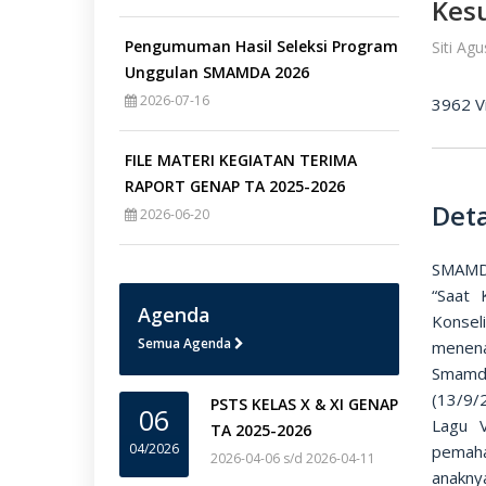
Kes
Pengumuman Hasil Seleksi Program
Siti Ag
Unggulan SMAMDA 2026
2026-07-16
3962 V
FILE MATERI KEGIATAN TERIMA
RAPORT GENAP TA 2025-2026
Deta
2026-06-20
SMAMDA
“Saat 
Agenda
Konsel
Semua Agenda
menena
Smamda
(13/9/
PSTS KELAS X & XI GENAP
06
Lagu V
TA 2025-2026
04/2026
pemaha
2026-04-06 s/d 2026-04-11
anakny