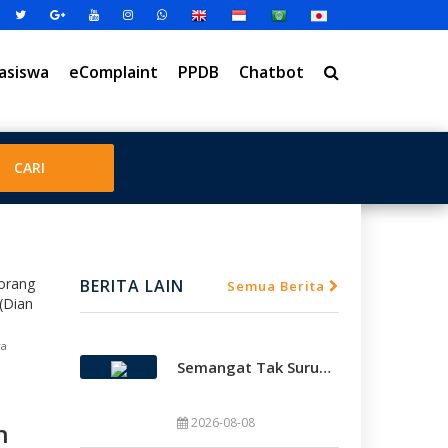
asiswa
eComplaint
PPDB
Chatbot
BERITA LAIN
Semua Berita
ra
Semangat Tak Surut, Smamda Holic Kawal Perjuangan Tim Basket Smamda Di DBL 2026
2026-08-08
n
SMAMDA.SCH.ID – Gemuruh dukungan memb