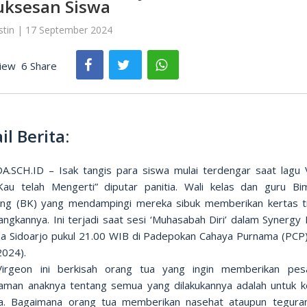
uksesan Siswa
ustin | 17 September 2024
iew
6 Share
il Berita:
.SCH.ID – Isak tangis para siswa mulai terdengar saat lagu 
Kau telah Mengerti” diputar panitia. Wali kelas dan guru Bi
ing (BK) yang mendampingi mereka sibuk memberikan kertas t
ngkannya. Ini terjadi saat sesi ‘Muhasabah Diri’ dalam Synergy B
 Sidoarjo pukul 21.00 WIB di Padepokan Cahaya Purnama (PCP)
2024).
irgeon ini berkisah orang tua yang ingin memberikan pe
man anaknya tentang semua yang dilakukannya adalah untuk k
a. Bagaimana orang tua memberikan nasehat ataupun tegura