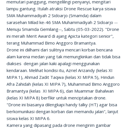
memutari panggung, mengelilingi penyanyi, mengitari
lampu gantung. Itulah atraksi Drone Rescue karya siswa
SMA Muhammadiyah 2 Sidoarjo (Smamda) dalam
sarasehan Milad ke-46 SMA Muhammadiyah 2 Sidoarjo --
Menuju Smamda Gemilang--, Sabtu (05-03-2022). "Drone
ini meraih Merit Award di ajang Apicta kategori senior",
terang Muhammad Bimo Anggoro Bramantya.
Drone ini diilhami dari sulitnya mencari korban bencana
alam karena medan yang tak memungkinkan dan tidak bisa
diakses dengan jalan kaki apalagi menggunakan
kendaraan. Melihat kondisi itu, Azriel Arizandy (kelas XI
MIPA 1), Ahmad Zadit Taqwa (kelas XI MIPA 5), Hindun
Afra Zahidah (kelas XI MIPA 7), Muhammad Bimo Anggoro
Bramantya (kelas XI MIPA 6), dan Muammar Bahalwan
(kelas XI MIPA 8) berfikir untuk menciptakan drone.
"Drone ini biasanya dilengkapi handy talky (HT) agar bisa
berkomunikasi dengan korban dan memandu jalan", lanjut
siswa kelas XI MIPA 6.
Kamera yang dipasang pada drone mengirim gambar