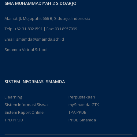
SMA MUHAMMADIYAH 2 SIDOARJO
Alamat: Jl. Mojopahit 666 B, Sidoarjo, Indonesia
Telp:
+62-31-8921591
| Fax: 031 8957099
Email:
smamda@smamda.sch.id
Smamda Virtual School
SISTEM INFORMASI SMAMDA
Elearning
Perpustakaan
Sistem Informasi Siswa
mySmamda GTK
Sistem Raport Online
TPA PPDB
TPD PPDB
PPDB Smamda