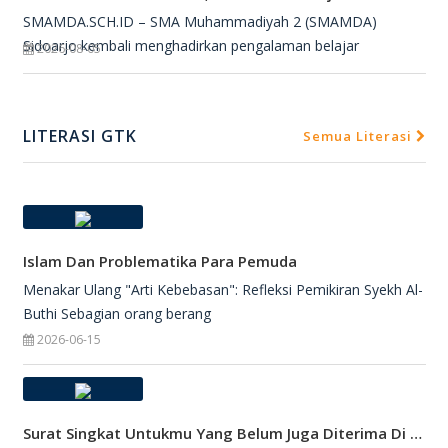
SMAMDA.SCH.ID – SMA Muhammadiyah 2 (SMAMDA)
Sidoarjo kembali menghadirkan pengalaman belajar
2026-08-05
LITERASI GTK
Semua Literasi
Islam Dan Problematika Para Pemuda
Menakar Ulang "Arti Kebebasan": Refleksi Pemikiran Syekh Al-
Buthi Sebagian orang berang
2026-06-15
Surat Singkat Untukmu Yang Belum Juga Diterima Di Perguruan Tinggi