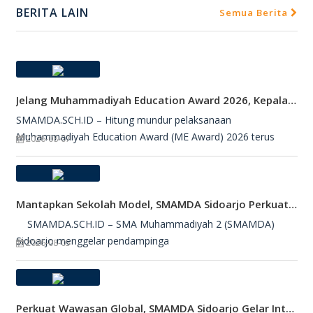
BERITA LAIN
Semua Berita
Jelang Muhammadiyah Education Award 2026, Kepala SMAMDA Sidoarjo Suntik Semangat Kontingen
SMAMDA.SCH.ID – Hitung mundur pelaksanaan
Muhammadiyah Education Award (ME Award) 2026 terus
2026-08-07
Mantapkan Sekolah Model, SMAMDA Sidoarjo Perkuat Pembelajaran Mendalam Dan KKA
SMAMDA.SCH.ID – SMA Muhammadiyah 2 (SMAMDA)
Sidoarjo menggelar pendampinga
2026-08-05
Perkuat Wawasan Global, SMAMDA Sidoarjo Gelar International Talk Show Bersama Mahasiswa Turki