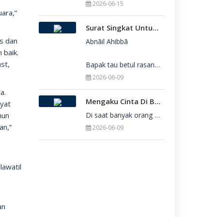
2026-06-15
uara,”
Surat Singkat Untukmu Yang Belum Juga Diterima Di Perguruan Tinggi
s dan
Abnāil Ahibbā

 baik.
st,
Bapak tau betul rasanya berat sekali ketika dirimu belum juga diterima di Perguru
2026-06-09
a.
Mengaku Cinta Di Balik Keterbatasan: Seni Menerima Diri Di Hadapan Ilahi
ayat
mun
Di saat banyak orang yang serba menuntut kesempurnaan, kita sering kali terjebak dalam rasa bersalah
an,”
2026-06-09
lawatil
m
an