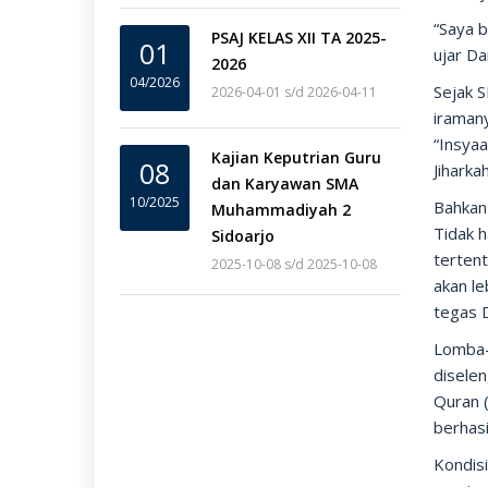
“Saya b
PSAJ KELAS XII TA 2025-
01
ujar Da
2026
04/2026
Sejak 
2026-04-01 s/d 2026-04-11
iraman
“Insyaa
Kajian Keputrian Guru
08
Jiharka
dan Karyawan SMA
10/2025
Bahkan 
Muhammadiyah 2
Tidak 
Sidoarjo
tertent
2025-10-08 s/d 2025-10-08
akan le
tegas 
Lomba-
disele
Quran 
berhasi
Kondisi