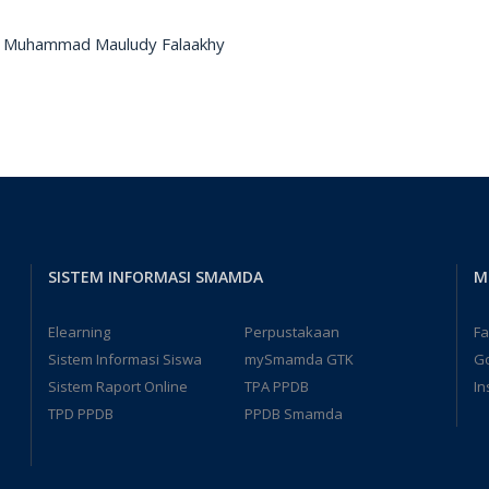
 : Muhammad Mauludy Falaakhy
SISTEM INFORMASI SMAMDA
M
Elearning
Perpustakaan
F
Sistem Informasi Siswa
mySmamda GTK
G
Sistem Raport Online
TPA PPDB
In
TPD PPDB
PPDB Smamda