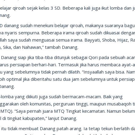
elajar qiroah sejak kelas 3 SD. Beberapa kali juga ikut lomba dan j
nang.
SD danang sudah menekuni belajar qiroah, makanya suaranya bagu
ya nyaris sempurna. Beberapa irama qiroah sudah dikuasai dengan
llah saya sudah menguasai semua irama. Bayyati, Shoba, Hijaz, Ra
h, Sika, dan Nahawan,” tambah Danang.
Danang siap jika tiba-tiba ditunjuk sebagai Qori pada sebuah acar
harus persiapan berhari-hari. Termasuk jika harus membaca ayat-
u yang sebelumnya tidak pernah dilatih. “Insyaallah saya bisa. Na
bih optimal jika diberitahu satu dua jam sebelumnya untuk persiap
Danang.
lomba yang diikuti juga sudah bermacam-macam. Baik yang
nggarakan oleh komunitas, perguruan tinggi, maupun musabaqoh ti
(MTQ). “Saya pernah juara MTQ Tingkat kecamatan. Namun belu
l di tingkat kabupaten,” lanjut Danang.
 itu tidak membuat Danang patah arang. Ia tetap tekun berlatih d