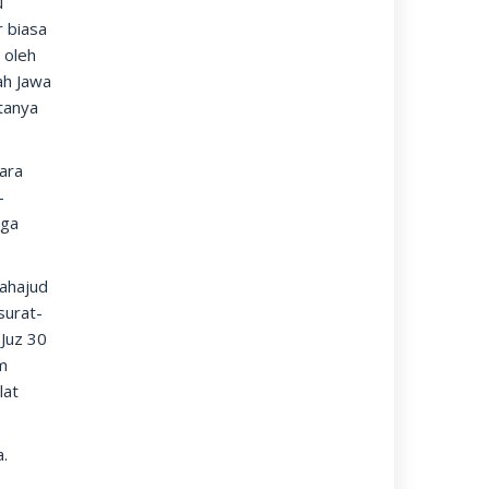
u
r biasa
 oleh
ah Jawa
tanya
uara
-
oga
Tahajud
surat-
 Juz 30
m
lat
a.