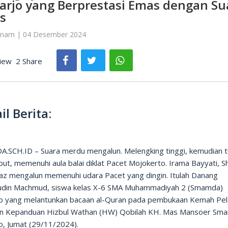
arjo yang Berprestasi Emas dengan Su
s
rnam | 04 Desember 2024
iew
2 Share
il Berita:
.SCH.ID – Suara merdu mengalun. Melengking tinggi, kemudian t
t, memenuhi aula balai diklat Pacet Mojokerto. Irama Bayyati, S
jaz mengalun memenuhi udara Pacet yang dingin. Itulah Danang
din Machmud, siswa kelas X-6 SMA Muhammadiyah 2 (Smamda)
jo yang melantunkan bacaan al-Quran pada pembukaan Kemah Pel
n Kepanduan Hizbul Wathan (HW) Qobilah KH. Mas Mansoer Sm
o, Jumat (29/11/2024).