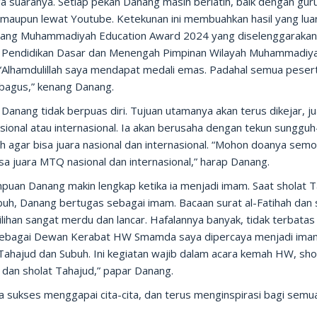
a suaranya. Setiap pekan Danang masih berlatih, baik dengan gur
h maupun lewat Youtube. Ketekunan ini membuahkan hasil yang lua
jang Muhammadiyah Education Award 2024 yang diselenggarakan
s Pendidikan Dasar dan Menengah Pimpinan Wilayah Muhammadiy
 “Alhamdulillah saya mendapat medali emas. Padahal semua peser
bagus,” kenang Danang.
anang tidak berpuas diri. Tujuan utamanya akan terus dikejar, j
sional atau internasional. Ia akan berusaha dengan tekun sungguh
h agar bisa juara nasional dan internasional. “Mohon doanya sem
sa juara MTQ nasional dan internasional,” harap Danang.
uan Danang makin lengkap ketika ia menjadi imam. Saat sholat 
buh, Danang bertugas sebagai imam. Bacaan surat al-Fatihah dan 
ilihan sangat merdu dan lancar. Hafalannya banyak, tidak terbatas
“Sebagai Dewan Kerabat HW Smamda saya dipercaya menjadi ima
Tahajud dan Subuh. Ini kegiatan wajib dalam acara kemah HW, sho
 dan sholat Tahajud,” papar Danang.
 sukses menggapai cita-cita, dan terus menginspirasi bagi semu