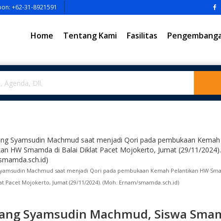
pon: +62-31-8921591
Home
Tentang Kami
Fasilitas
Pengembangan
yamsudin Machmud saat menjadi Qori pada pembukaan Kemah Pelantikan HW Sm
lat Pacet Mojokerto, Jumat (29/11/2024). (Moh. Ernam/smamda.sch.id)
ang Syamsudin Machmud, Siswa Sma