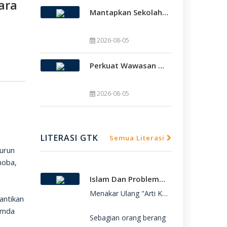
ara
Mantapkan Sekolah Model, SMAMDA Sidoarjo Perkuat Pembelajaran Mendalam Dan KKA
2026-08-05
Perkuat Wawasan Global, SMAMDA Sidoarjo Gelar International Talk Show Bersama Mahasiswa Turki
SMAMDA.SCH.ID – SMA Muhammadiyah 2 

SMAMDA.SCH.ID – SMA Muhammadiyah 2 
2026-08-05
LITERASI GTK
Semua Literasi
urun
hoba,
Islam Dan Problematika Para Pemuda
Menakar Ulang "Arti Kebebasan": Refleksi 
antikan
amda
Sebagian orang berang