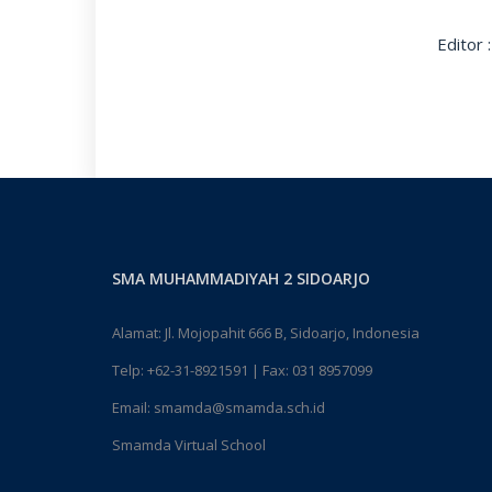
Editor
SMA MUHAMMADIYAH 2 SIDOARJO
Alamat: Jl. Mojopahit 666 B, Sidoarjo, Indonesia
Telp:
+62-31-8921591
| Fax: 031 8957099
Email:
smamda@smamda.sch.id
Smamda Virtual School