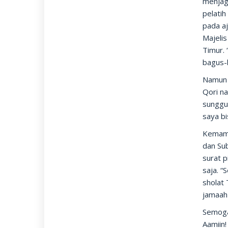
menjag
pelati
pada a
Majeli
Timur.
bagus-
Namun D
Qori na
sunggu
saya bi
Kemamp
dan Su
surat p
saja. 
sholat 
jamaah
Semoga
Aamiin!