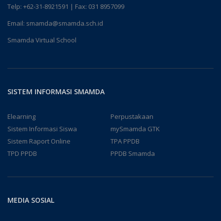
Telp:
+62-31-8921591
| Fax: 031 8957099
Email:
smamda@smamda.sch.id
Smamda Virtual School
SISTEM INFORMASI SMAMDA
Elearning
Perpustakaan
Sistem Informasi Siswa
mySmamda GTK
Sistem Raport Online
TPA PPDB
TPD PPDB
PPDB Smamda
MEDIA SOSIAL