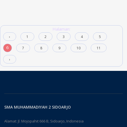
Halaman:
‹
1
2
3
4
5
6
7
8
9
10
11
›
SMA MUHAMMADIYAH 2 SIDOARJO
Alamat: Jl. Mojopahit 666 B, Sidoarjo, Indonesia