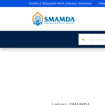
Kontak: Jl. Mojopahit 666 B, Sidoarjo, Indonesia
Tele
Lokasi : SMAMDA