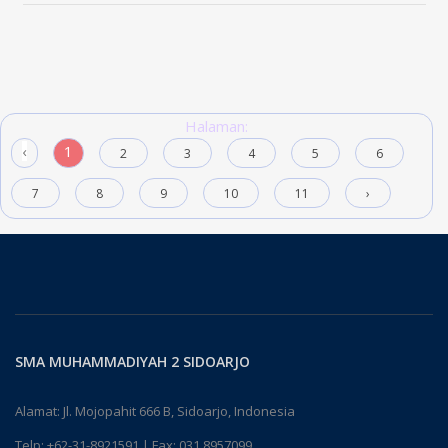
Halaman:
‹
1
2
3
4
5
6
7
8
9
10
11
›
SMA MUHAMMADIYAH 2 SIDOARJO
Alamat: Jl. Mojopahit 666 B, Sidoarjo, Indonesia
Telp:
+62-31-8921591
| Fax: 031 8957099