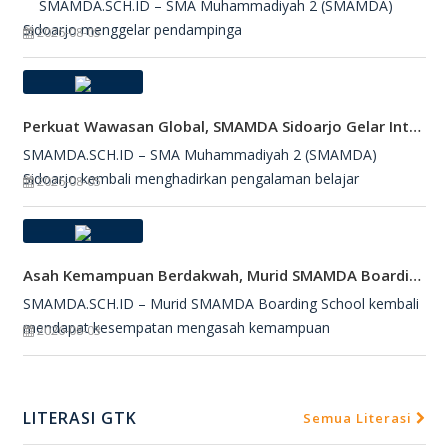
SMAMDA.SCH.ID – SMA Muhammadiyah 2 (SMAMDA)
Sidoarjo menggelar pendampinga
2026-08-05
Perkuat Wawasan Global, SMAMDA Sidoarjo Gelar International Talk Show Bersama Mahasiswa Turki
SMAMDA.SCH.ID – SMA Muhammadiyah 2 (SMAMDA)
Sidoarjo kembali menghadirkan pengalaman belajar
2026-08-05
Asah Kemampuan Berdakwah, Murid SMAMDA Boarding School Dipercaya Jadi Petugas Salat Jumat
SMAMDA.SCH.ID – Murid SMAMDA Boarding School kembali
mendapat kesempatan mengasah kemampuan
2026-08-03
LITERASI GTK
Semua Literasi