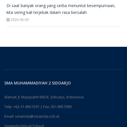
Di saat banyak orang yang serba menuntut kesempurnaan,
kita sering kali terjebak dalam rasa bersalah
2026-06-09
SMA MUHAMMADIYAH 2 SIDOARJO
Alamat: Jl. Mojopahit 666 B, Sidoarjo, Indonesia
Telp:
+62-31-8921591
| Fax: 031 8957099
Email:
smamda@smamda.sch.id
Smamda Virtual School