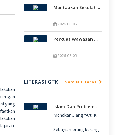
Mantapkan Sekolah Model, SMAMDA Sidoarjo Perkuat Pembelajaran Mendalam Dan KKA
2026-08-05
Perkuat Wawasan Global, SMAMDA Sidoarjo Gelar International Talk Show Bersama Mahasiswa Turki
SMAMDA.SCH.ID – SMA Muhammadiyah 2 

SMAMDA.SCH.ID – SMA Muhammadiyah 2 
2026-08-05
LITERASI GTK
Semua Literasi
lakukan
 dengan
si yang
Islam Dan Problematika Para Pemuda
faatkan
Menakar Ulang "Arti Kebebasan": Refleksi 
lakukan
ajaran,
Sebagian orang berang