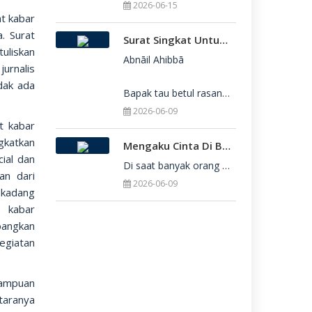
2026-06-15
t kabar
. Surat
Surat Singkat Untukmu Yang Belum Juga Diterima Di Perguruan Tinggi
uliskan
Abnāil Ahibbā

urnalis
dak ada
Bapak tau betul rasanya berat sekali ketika dirimu belum juga diterima di Perguru
2026-06-09
t kabar
gkatkan
Mengaku Cinta Di Balik Keterbatasan: Seni Menerima Diri Di Hadapan Ilahi
ial dan
Di saat banyak orang yang serba menuntut kesempurnaan, kita sering kali terjebak dalam rasa bersalah
an dari
2026-06-09
 kadang
 kabar
bangkan
giatan
ampuan
taranya