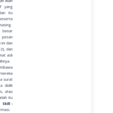
n iklan
af yang
lan itu
peserta
masing.
 benar
i pesan
 ini dan
!), dan
at asli
lihnya.
membawa
 mereka
ma surat
a didik
s, atau
lah itu
kill :
ormasi.