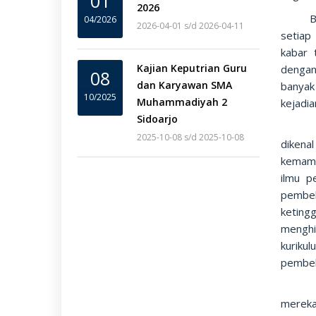
01
2026
Berita
04/2026
2026-04-01 s/d 2026-04-11
setiap
kabar 
Kajian Keputrian Guru
dengan
08
dan Karyawan SMA
banyak
10/2025
Muhammadiyah 2
kejadia
Sidoarjo
Bagi g
2025-10-08 s/d 2025-10-08
dikena
kemamp
ilmu p
pembel
ketin
menghi
kurik
pembel
Aktiv
mereka