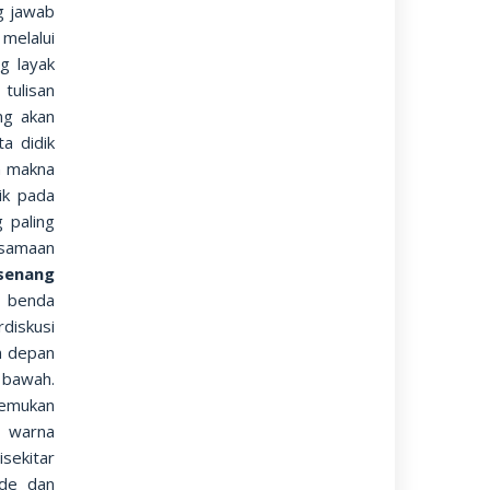
g jawab
 melalui
ng layak
tulisan
ng akan
a didik
n makna
ik pada
 paling
rsamaan
senang
a benda
diskusi
n depan
 bawah.
emukan
n warna
sekitar
ide dan