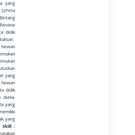
ta yang
 2)Peta
Bintang
)Review
a didik
ulisan.
a hewan
temukan
enemukan
utuskan
at yang
i hewan
a didik
 dunia.
ta yang
emiliki
ik yang
kill :
gunakan