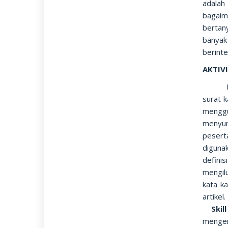
adalah
bagaim
bertan
banyak
berint
AKTIV
surat 
menggu
menyur
pesert
diguna
defin
mengil
kata k
artikel
Skil
mengem