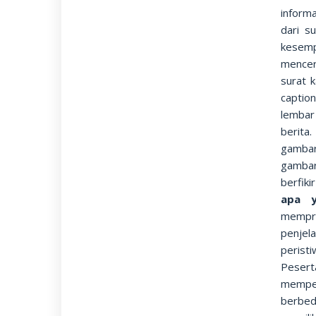
inform
dari s
kesemp
mencer
surat 
captio
lembar
berita
gamb
gambar
berfik
apa y
mempre
penjel
perist
Peser
mempen
berbed