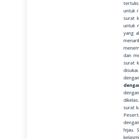
tertul
untuk r
surat k
untuk 
yang a
menari
menemu
dan me
surat 
disuka
dengan
denga
dengan
dikela
surat 
Peser
dengan
hijau.
kela