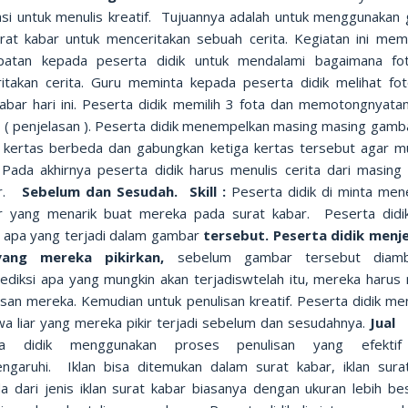
asi untuk menulis kreatif. Tujuannya adalah untuk menggunakan
urat kabar untuk menceritakan sebuah cerita. Kegiatan ini mem
atan kepada peserta didik untuk mendalami bagaimana fo
itakan cerita. Guru meminta kepada peserta didik melihat fo
kabar hari ini. Peserta didik memilih 3 fota dan memotongnyata
n ( penjelasan ). Peserta didik menempelkan masing masing gamb
 kertas berbeda dan gabungkan ketiga kertas tersebut agar mu
. Pada akhirnya peserta didik harus menulis cerita dari masing
ar.
Sebelum dan Sesudah. Skill :
Peserta didik di minta me
 yang menarik buat mereka pada surat kabar. Peserta didik
ir apa yang terjadi dalam gambar
tersebut. Peserta didik menj
ang mereka pikirkan,
sebelum gambar tersebut diamb
diksi apa yang mungkin akan terjadiswtelah itu, mereka harus 
asan mereka. Kemudian untuk penulisan kreatif. Peserta didik men
iwa liar yang mereka pikir terjadi sebelum dan sesudahnya.
Jual 
ta didik menggunakan proses penulisan yang efektif
garuhi. Iklan bisa ditemukan dalam surat kabar, iklan sura
a dari jenis iklan surat kabar biasanya dengan ukuran lebih be