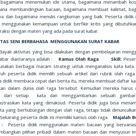
 bagaimana menemukan ide utama, bagaimana menambah kos
ana membandingkan bacaan, bagaimana membuat kalimat, ba
ya dan bagaimana menulis rangkuman yang baik. Peserta didik i
 menggunakan kemampuan untuk berfikir kritis yang dibutuhka
eraksi dengan materi yang ada pada surat kabar.
ITAS SENI BERBAHASA MENGGUNAKAN SURAT KABAR
Bayak aktivitas yang bisa dilakukan dengan pembelajaran meng
kabar diantaranya adalah :
Kamus Olah Raga Skill:
Peser
nakan berbagai macam strategi untuk menganalisis kata kat
uh peserta didik memilih sebuah artikel dari rubrik olah raga.
a didik membaca cepat dari berita itu, mereka membuat daftar ka
kan dalam dunia olah raga tersebut. Kemudian mereka harus 
isi dari setiap kata dan menggambarkan sebuah gambar
ustrasikan kata yang dimaksud. Peserta didik juga bisa mena
ata yang berhubungan dengan olah raga, tetapi tidak dimunculka
. Sekarang peserta didik ini memiliki kamus olah raga.
Majalah B
l :
Peserta didik menggunakan materi bacaan yang bervarias
bangkan pilihan pribadi dalam materi bacaan dan menyusun in