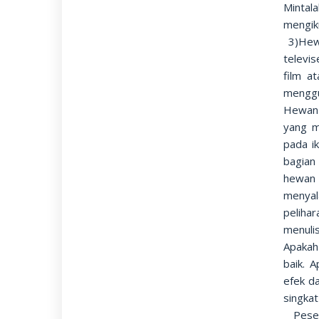
Mintal
mengik
3)Hewa
televi
film 
menggu
Hewan 
yang m
pada ik
bagian
hewan 
menyal
peliha
menuli
Apakah
baik. 
efek d
singka
Pese