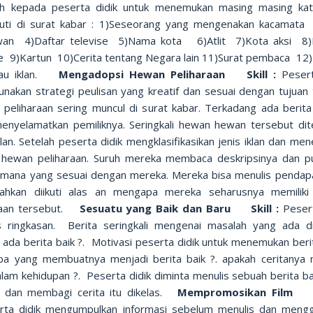
ah kepada peserta didik untuk menemukan masing masing ka
uti di surat kabar : 1)Seseorang yang mengenakan kacamata
n 4)Daftar televise 5)Nama kota 6)Atlit 7)Kota aksi 8)
se 9)Kartun 10)Cerita tentang Negara lain 11)Surat pembaca 12
atau iklan.
Mengadopsi Hewan Peliharaan Skill :
Pesert
nakan strategi peulisan yang kreatif dan sesuai dengan tujuan t
peliharaan sering muncul di surat kabar. Terkadang ada berit
enyelamatkan pemiliknya. Seringkali hewan hewan tersebut di
lan. Setelah peserta didik mengklasifikasikan jenis iklan dan m
 hewan peliharaan. Suruh mereka membaca deskripsinya dan p
mana yang sesuai dengan mereka. Mereka bisa menulis pendap
ahkan diikuti alas an mengapa mereka seharusnya memilik
raan tersebut.
Sesuatu yang Baik dan Baru Skill :
Pesert
s ringkasan.
Berita seringkali mengenai masalah yang ada di
 ada berita baik ?. Motivasi peserta didik untuk menemukan beri
Apa yang membuatnya menjadi berita baik ?. apakah ceritanya m
alam kehidupan ?. Peserta didik diminta menulis sebuah berita ba
t dan membagi cerita itu dikelas.
Mempromosikan Film S
rta didik mengumpulkan informasi sebelum menulis dan meng