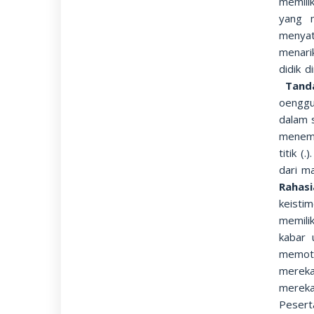
memili
yang m
menyat
menari
didik 
Tand
oenggu
dalam s
menemu
titik 
dari m
Rahas
keisti
memilik
kabar 
memoto
mereka
mereka
Pesert