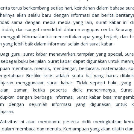
 terus berkembang setiap hari, keindahan dalam bahasa sura
 harinya akan selalu baru dengan informasi dan berita beritanya
tidak sama dengan media media yang lain, surat kabar ini dit
 indah, dan sangat mendetail dalam mengupas cerita. Seorang j
 menggali informasiuntuk menceritakan apa yang terjadi, dan ti
n yang lebih baik dalam informasi selain dari surat kabar.
uru, surat kabar menawarkan tampilan yang special. Sura
l sebagai buku berjalan. Surat kabar dapat digunakan untuk menin
uan membaca, menulis, mendengar, berbicara, matematika, soc
engetahuan. Berfikir kritis adalah suatu hal yang harus dilakuk
ajaran menggunakan surat kabar. Tidak seperti buku, yang
ggalan zaman ketika peserta didik menerimanya. Surat
dupkan dengan berbagai informasi. Surat kabar bisa mengem
ulum dengan sejumlah informasi yang digunakan untuk ke
ajaran.
itas ini akan membantu peserta didik meningkatkan kem
 dalam membaca dan menulis. Kemampuan yang akan dilatih dian