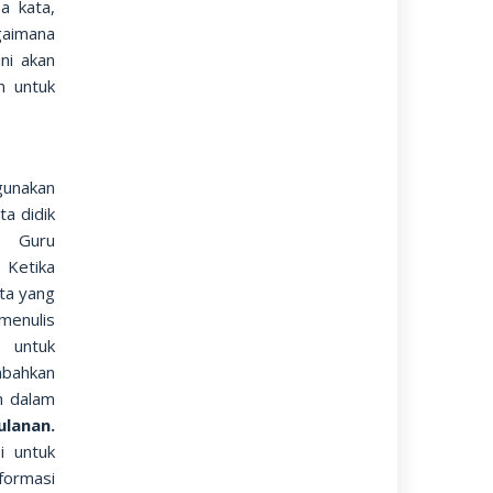
a kata,
gaimana
ni akan
n untuk
gunakan
ta didik
a. Guru
 Ketika
ta yang
menulis
 untuk
mbahkan
n dalam
ulanan.
i untuk
formasi