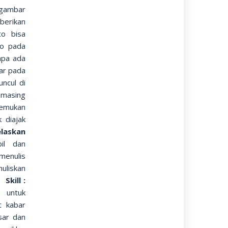
 gambar
berikan
to bisa
to pada
npa ada
ar pada
ncul di
 masing
nemukan
 diajak
elaskan
il dan
menulis
uliskan
Skill :
 untuk
t kabar
sar dan