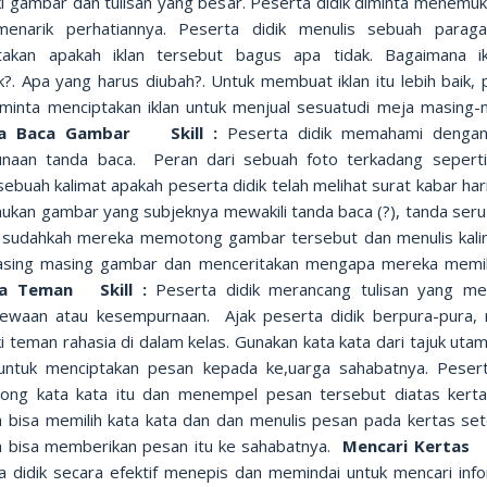
ki gambar dan tulisan yang besar. Peserta didik diminta menemuka
enarik perhatiannya. Peserta didik menulis sebuah parag
akan apakah iklan tersebut bagus apa tidak. Bagaimana ik
k?. Apa yang harus diubah?. Untuk membuat iklan itu lebih baik, 
diminta menciptakan iklan untuk menjual sesuatudi meja masing-
a Baca Gambar Skill :
Peserta didik memahami dengan
naan tanda baca. Peran dari sebuah foto terkadang sepert
ebuah kalimat apakah peserta didik telah melihat surat kabar hari
kan gambar yang subjeknya mewakili tanda baca (?), tanda seru (
(.). sudahkah mereka memotong gambar tersebut dan menulis kalim
asing masing gambar dan menceritakan mengapa mereka memi
ia Teman Skill :
Peserta didik merancang tulisan yang 
mewaan atau kesempurnaan. Ajak peserta didik berpura-pura,
i teman rahasia di dalam kelas. Gunakan kata kata dari tajuk uta
untuk menciptakan pesan kepada ke,uarga sahabatnya. Pesert
ng kata kata itu dan menempel pesan tersebut diatas kerta
 bisa memilih kata kata dan dan menulis pesan pada kertas sete
 bisa memberikan pesan itu ke sahabatnya.
Mencari Kertas S
a didik secara efektif menepis dan memindai untuk mencari inf