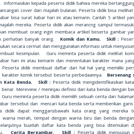
is. Informasikan kepada peserta didik bahwa mereka bertanggun
ancangan cover dari majalah bulanan. Peserta didik bisa melihat
abar bisa surat kabar hari ini atau kemarin. Carilah 5 artikel ya
majalah mereka. Peserta didik akan merancng sampul termasuk 
kan membuat orang ingin membaca artikel beserta gambar ya
k perhatian banyak orang.
Komik dan Kamu. Skill :
Pesert
kan secara cermat dan menggunakan informasi untuk menyusu
mbuat kesimpulan. Guru meminta peserta didik melihat kom
kabar hari ini atau kemarin dan menentukan karakter mana yang
i. Peserta didik membuat daftar dari hal hal yang memiliki pe
 karakter komik tersebut beserta perbedaannya.
Bersenang 
n Kata Benda. Skill :
Peserta didik mengidentifikasikan kat
 benar. Mereview / meninjau definisi dari kata benda dengan ber
s. Guru meminta peserta didik memilih sebuah cerita dari halama
kabar tersebut dan mencari kata benda serta memberikan garis
ta didik dapat menggarisbawahi kata orang yang mereka t
 warna merah, tempat dengan warna biru dan benda denga
 Selanjutnya buatlah daftar kata benda yang bisa ditemukan di
smu.
Cerita Bergambar. Skill :
Peserta didik menyusun 