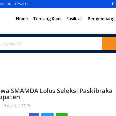
pon: +62-31-8921591
Home
Tentang Kami
Fasilitas
Pengembangan
swa SMAMDA Lolos Seleksi Paskibraka
upaten
| 19 Agustus 2019