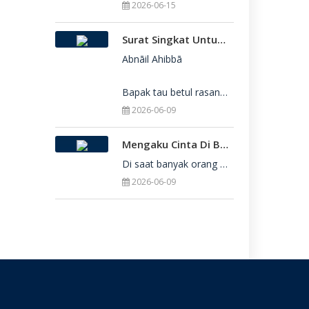
2026-06-15
Surat Singkat Untukmu Yang Belum Juga Diterima Di Perguruan Tinggi
Abnāil Ahibbā

Bapak tau betul rasanya berat sekali ketika dirimu belum juga diterima di Perguru
2026-06-09
Mengaku Cinta Di Balik Keterbatasan: Seni Menerima Diri Di Hadapan Ilahi
Di saat banyak orang yang serba menuntut kesempurnaan, kita sering kali terjebak dalam rasa bersalah
2026-06-09