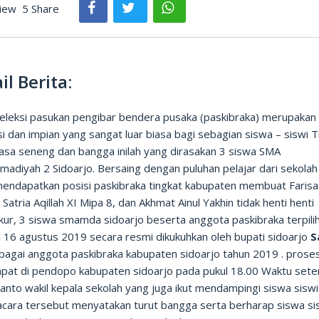
iew
5 Share
il Berita:
seleksi pasukan pengibar bendera pusaka (paskibraka) merupakan
i dan impian yang sangat luar biasa bagi sebagian siswa – siswi T
rasa seneng dan bangga inilah yang dirasakan 3 siswa SMA
diyah 2 Sidoarjo. Bersaing dengan puluhan pelajar dari sekolah 
mendapatkan posisi paskibraka tingkat kabupaten membuat Farisa 
 Satria Aqillah XI Mipa 8, dan Akhmat Ainul Yakhin tidak henti henti
kur, 3 siswa smamda sidoarjo beserta anggota paskibraka terpili
l 16 agustus 2019 secara resmi dikukuhkan oleh bupati sidoarjo
S
agai anggota paskibraka kabupaten sidoarjo tahun 2019 . proses
pat di pendopo kabupaten sidoarjo pada pukul 18.00 Waktu set
ianto wakil kepala sekolah yang juga ikut mendampingi siswa siswi
acara tersebut menyatakan turut bangga serta berharap siswa si