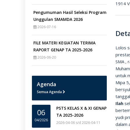
1914 V
Pengumuman Hasil Seleksi Program
Unggulan SMAMDA 2026
2026-07-16
Deta
FILE MATERI KEGIATAN TERIMA
Lolos 
RAPORT GENAP TA 2025-2026
prestas
2026-06-20
SMA , 
Muhamma
untuk 
Mipa 5,
Agenda
bersyu
Semua Agenda
tangga
Ilah
seb
PSTS KELAS X & XI GENAP
06
bertem
TA 2025-2026
yudi pr
04/2026
2026-04-06 s/d 2026-04-11
dalam 