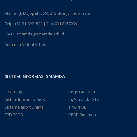
Alamat: Jl. Mojopahit 666 B, Sidoarjo, Indonesia
Telp:
+62-31-8921591
| Fax: 031 8957099
Email:
smamda@smamda.sch.id
Smamda Virtual School
SISTEM INFORMASI SMAMDA
Elearning
Perpustakaan
Sistem Informasi Siswa
mySmamda GTK
Sistem Raport Online
TPA PPDB
TPD PPDB
PPDB Smamda