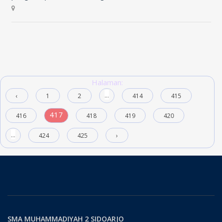
Halaman:
...
‹
1
2
414
415
417
416
418
419
420
...
424
425
›
SMA MUHAMMADIYAH 2 SIDOARJO