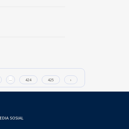
...
424
425
›
EDIA SOSIAL