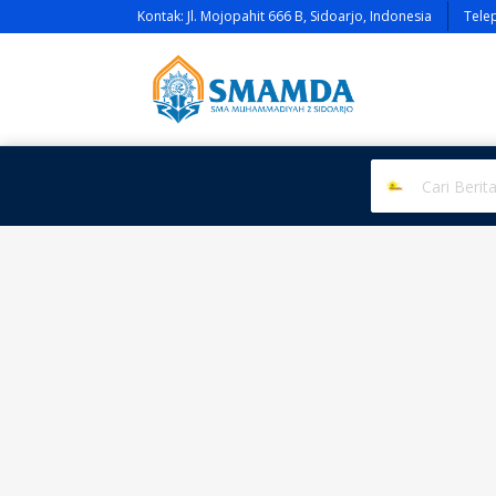
Kontak: Jl. Mojopahit 666 B, Sidoarjo, Indonesia
Tele