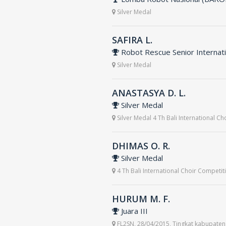
Silver Medal
SAFIRA L.
 Robot Rescue Senior Internati
Silver Medal
ANASTASYA D. L.
 Silver Medal
Silver Medal 4 Th Bali International Cho
DHIMAS O. R.
 Silver Medal
4 Th Bali International Choir Competiti
HURUM M. F.
 Juara III
FL2SN, 28/04/2015, Tingkat kabupaten