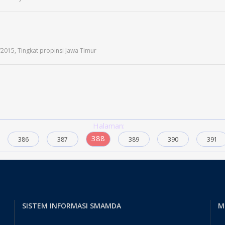
/2015, Tingkat propinsi Jawa Timur
Halaman:
388
386
387
389
390
391
SISTEM INFORMASI SMAMDA
M