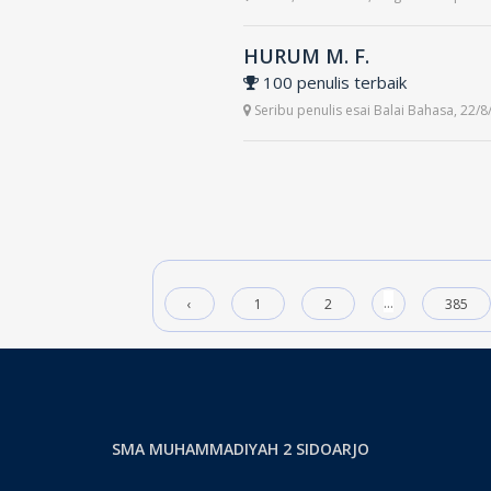
HURUM M. F.
 100 penulis terbaik
Seribu penulis esai Balai Bahasa, 22/8
...
‹
1
2
385
SMA MUHAMMADIYAH 2 SIDOARJO