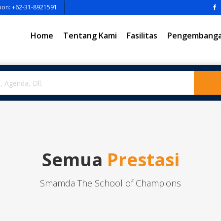
pon: +62-31-8921591
Home
Tentang Kami
Fasilitas
Pengembangan
Semua
Prestasi
Smamda The School of Champions