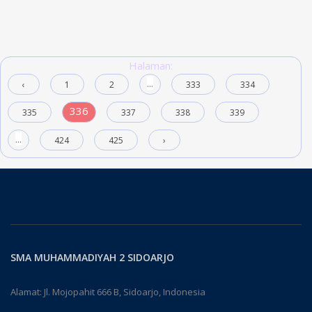
Halaman:
...
‹
1
2
333
334
336
335
337
338
339
...
424
425
›
SMA MUHAMMADIYAH 2 SIDOARJO
Alamat: Jl. Mojopahit 666 B, Sidoarjo, Indonesia