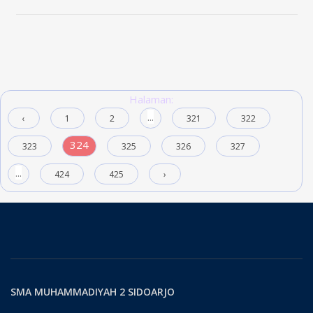
Halaman:
...
‹
1
2
321
322
324
323
325
326
327
...
424
425
›
SMA MUHAMMADIYAH 2 SIDOARJO