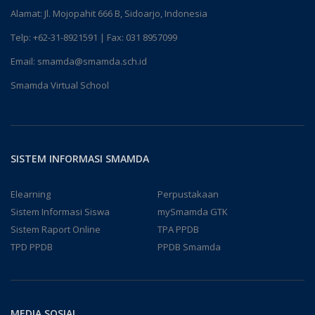
Alamat: Jl. Mojopahit 666 B, Sidoarjo, Indonesia
Telp:
+62-31-8921591
| Fax: 031 8957099
Email:
smamda@smamda.sch.id
Smamda Virtual School
SISTEM INFORMASI SMAMDA
Elearning
Perpustakaan
Sistem Informasi Siswa
mySmamda GTK
Sistem Raport Online
TPA PPDB
TPD PPDB
PPDB Smamda
MEDIA SOSIAL