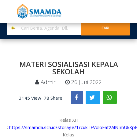
MATERI SOSIALISASI KEPALA
SEKOLAH
Admin
26 Juni 2022
3145 View
78 Share
Kelas XII
:
https://smamda.sch.id/storage/1rcukTFVoloFaf2AlNImUkX
Kelas