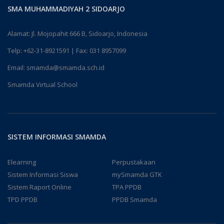
SMA MUHAMMADIYAH 2 SIDOARJO
Alamat: Jl. Mojopahit 666 B, Sidoarjo, Indonesia
Telp:
+62-31-8921591
| Fax: 031 8957099
Email:
smamda@smamda.sch.id
Smamda Virtual School
SISTEM INFORMASI SMAMDA
Elearning
Perpustakaan
Sistem Informasi Siswa
mySmamda GTK
Sistem Raport Online
TPA PPDB
TPD PPDB
PPDB Smamda