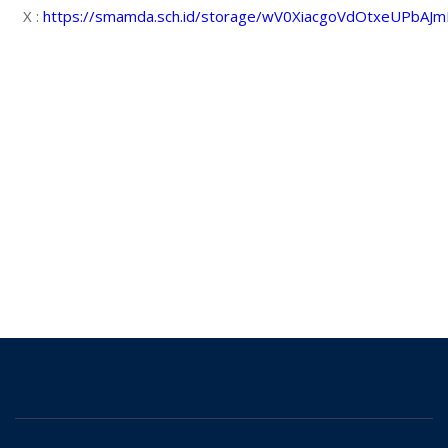
X :
https://smamda.sch.id/storage/wV0XiacgoVdOtxeUPbA