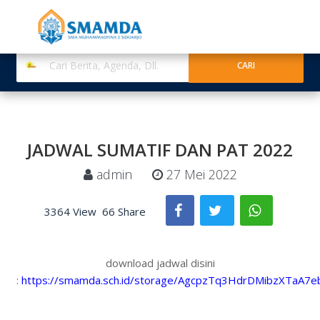
JADWAL SUMATIF DAN PAT 2022
admin
27 Mei 2022
3364 View
66 Share
download jadwal disini
:
https://smamda.sch.id/storage/AgcpzTq3HdrDMibzXTaA7e