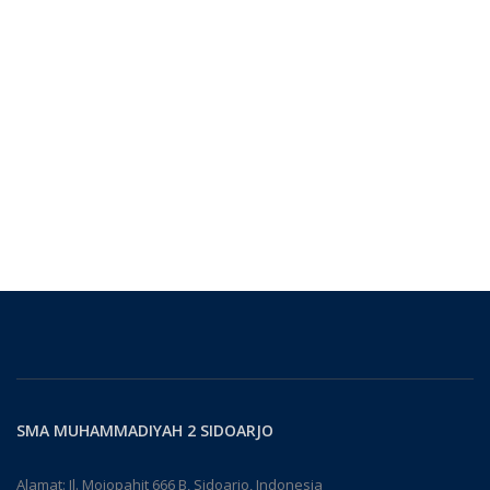
SMA MUHAMMADIYAH 2 SIDOARJO
Alamat: Jl. Mojopahit 666 B, Sidoarjo, Indonesia