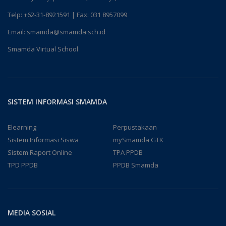
Telp:
+62-31-8921591
| Fax: 031 8957099
Email:
smamda@smamda.sch.id
Smamda Virtual School
SISTEM INFORMASI SMAMDA
Elearning
Perpustakaan
Sistem Informasi Siswa
mySmamda GTK
Sistem Raport Online
TPA PPDB
TPD PPDB
PPDB Smamda
MEDIA SOSIAL