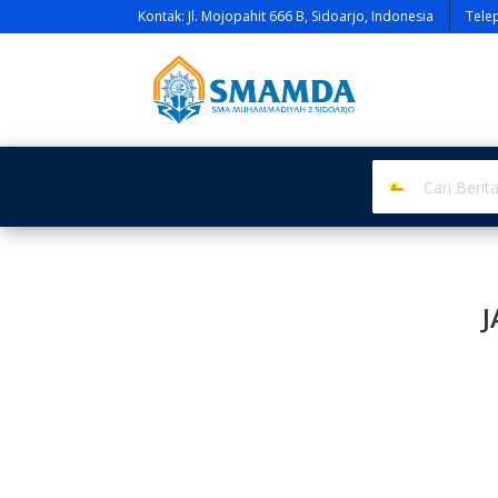
Kontak: Jl. Mojopahit 666 B, Sidoarjo, Indonesia
Tele
J