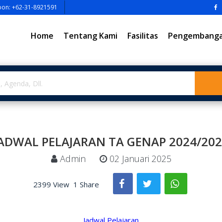
pon: +62-31-8921591
Home
Tentang Kami
Fasilitas
Pengembangan
ADWAL PELAJARAN TA GENAP 2024/20
Admin
02 Januari 2025
2399 View
1 Share
Jadwal Pelajaran