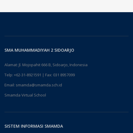
SMA MUHAMMADIYAH 2 SIDOARJO
Alamat: Jl. Mojopahit 666 B, Sidoarjo, Indonesia
Telp:
+62-31-8921591
| Fax: 031 8957099
Email:
smamda@smamda.sch.id
Smamda Virtual School
SISTEM INFORMASI SMAMDA