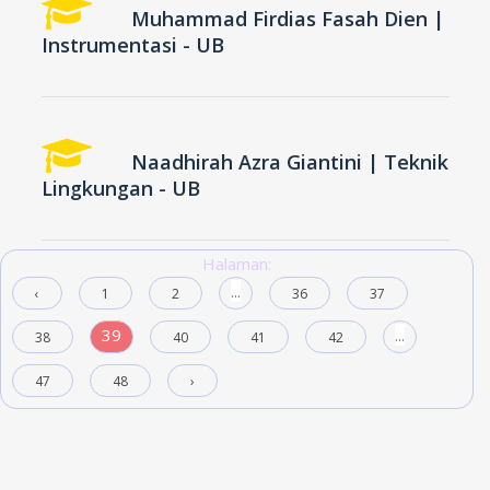
Muhammad Firdias Fasah Dien |
Instrumentasi - UB
Naadhirah Azra Giantini | Teknik
Lingkungan - UB
Halaman:
...
‹
1
2
36
37
39
...
38
40
41
42
47
48
›