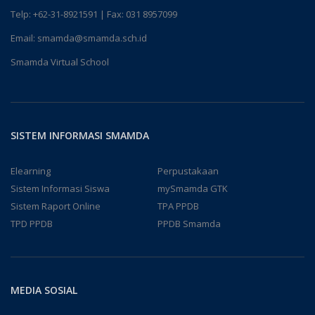
Telp:
+62-31-8921591
| Fax: 031 8957099
Email:
smamda@smamda.sch.id
Smamda Virtual School
SISTEM INFORMASI SMAMDA
Elearning
Perpustakaan
Sistem Informasi Siswa
mySmamda GTK
Sistem Raport Online
TPA PPDB
TPD PPDB
PPDB Smamda
MEDIA SOSIAL