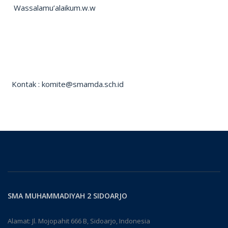
Wassalamu’alaikum.w.w
Kontak : komite@smamda.sch.id
SMA MUHAMMADIYAH 2 SIDOARJO
Alamat: Jl. Mojopahit 666 B, Sidoarjo, Indonesia