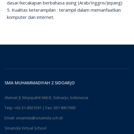
dasar/kecakapan berbahasa asing (Arab/Inggris/Jepang)
5. Kualitas keterampilan : terampil dalam memanfaatkan
komputer dan internet.
SMA MUHAMMADIYAH 2 SIDOARJO
Alamat: Jl. Mojopahit 666 B, Sidoarjo, Indonesia
Telp:
+62-31-8921591
| Fax: 031 8957099
Email:
smamda@smamda.sch.id
Smamda Virtual School