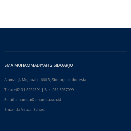
SMA MUHAMMADIYAH 2 SIDOARJO
Alamat: Jl. Mojopahit 666 B, Sidoarjo, Indonesia
Telp:
+62-31-8921591
| Fax: 031 8957099
Email:
smamda@smamda.sch.id
Smamda Virtual School