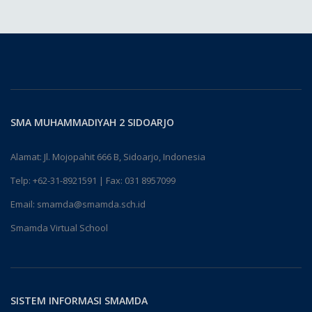
SMA MUHAMMADIYAH 2 SIDOARJO
Alamat: Jl. Mojopahit 666 B, Sidoarjo, Indonesia
Telp:
+62-31-8921591
| Fax: 031 8957099
Email:
smamda@smamda.sch.id
Smamda Virtual School
SISTEM INFORMASI SMAMDA