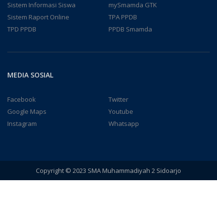
Sistem Informasi Siswa
mySmamda GTK
Sistem Raport Online
TPA PPDB
TPD PPDB
PPDB Smamda
MEDIA SOSIAL
Facebook
Twitter
Google Maps
Youtube
Instagram
Whatsapp
Copyright © 2023 SMA Muhammadiyah 2 Sidoarjo