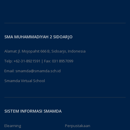
SMA MUHAMMADIYAH 2 SIDOARJO
Alamat: Jl. Mojopahit 666 B, Sidoarjo, Indonesia
Telp:
+62-31-8921591
| Fax: 031 8957099
Email:
smamda@smamda.sch.id
Smamda Virtual School
SISTEM INFORMASI SMAMDA
Elearning
Perpustakaan