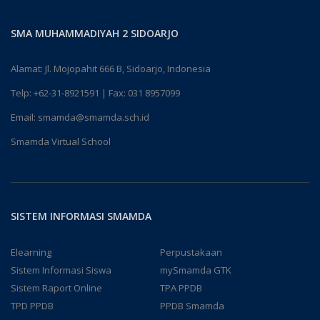
SMA MUHAMMADIYAH 2 SIDOARJO
Alamat: Jl. Mojopahit 666 B, Sidoarjo, Indonesia
Telp:
+62-31-8921591
| Fax: 031 8957099
Email:
smamda@smamda.sch.id
Smamda Virtual School
SISTEM INFORMASI SMAMDA
Elearning
Perpustakaan
Sistem Informasi Siswa
mySmamda GTK
Sistem Raport Online
TPA PPDB
TPD PPDB
PPDB Smamda