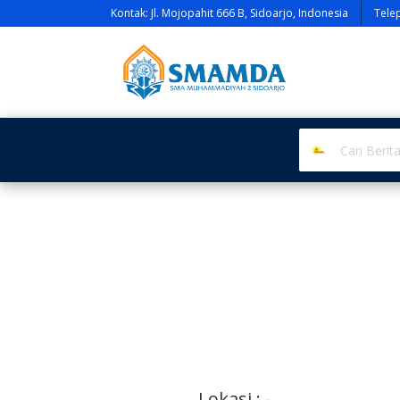
Kontak: Jl. Mojopahit 666 B, Sidoarjo, Indonesia
Tele
Lokasi : -