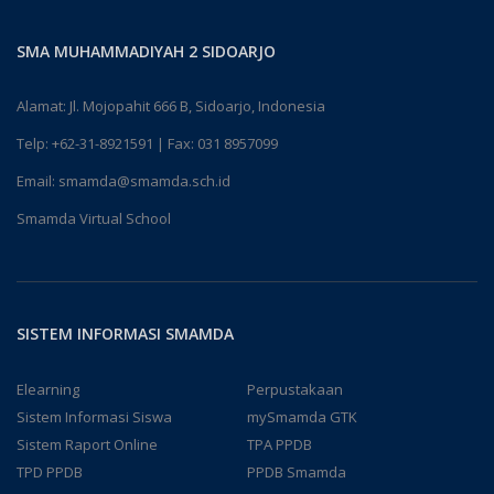
SMA MUHAMMADIYAH 2 SIDOARJO
Alamat: Jl. Mojopahit 666 B, Sidoarjo, Indonesia
Telp:
+62-31-8921591
| Fax: 031 8957099
Email:
smamda@smamda.sch.id
Smamda Virtual School
SISTEM INFORMASI SMAMDA
Elearning
Perpustakaan
Sistem Informasi Siswa
mySmamda GTK
Sistem Raport Online
TPA PPDB
TPD PPDB
PPDB Smamda